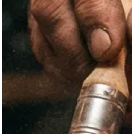
01
—
Identidad · Estrategia
Respeto
El secreto de los significados.