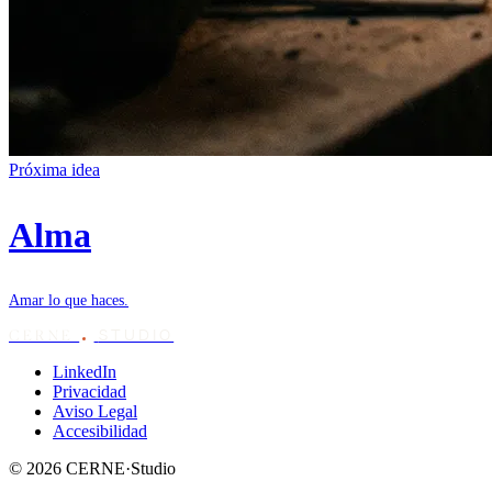
Próxima idea
Alma
Amar lo que haces.
STUDIO
CERNE
LinkedIn
Privacidad
Aviso Legal
Accesibilidad
© 2026 CERNE·Studio