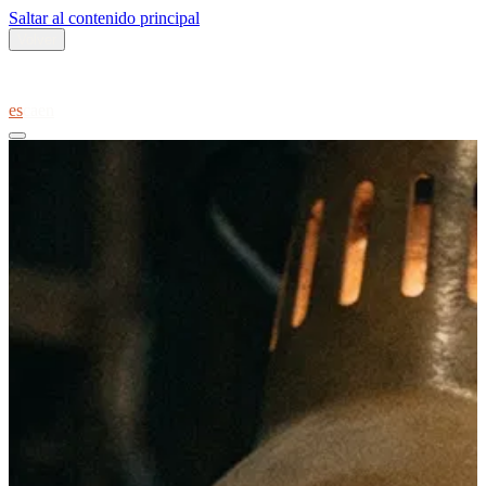
Saltar al contenido principal
Volver
es
ca
en