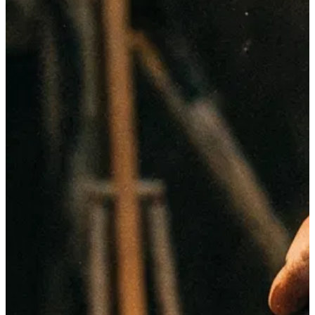
02
—
Identidad · Desarrollo
Alma
Amar lo que haces.