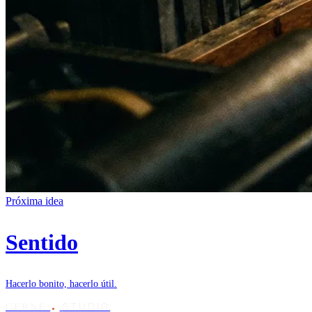
Próxima idea
Sentido
Hacerlo bonito, hacerlo útil.
STUDIO
CERNE