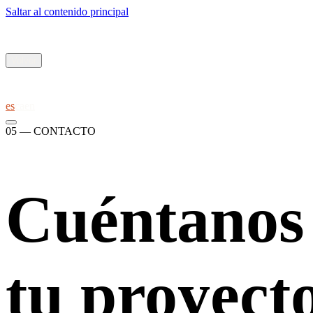
Saltar al contenido principal
Volver
es
ca
en
05 — CONTACTO
Cuéntanos
tu proyecto