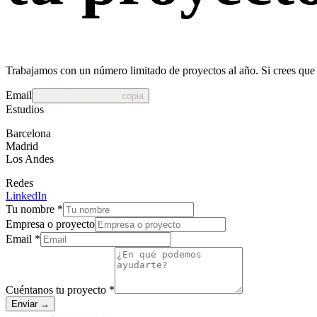
Trabajamos con un número limitado de proyectos al año. Si crees qu
Email
hola@cernestudio.es
copia
Estudios
Barcelona
Madrid
Los Andes
Redes
LinkedIn
Tu nombre
*
Empresa o proyecto
Email
*
Cuéntanos tu proyecto
*
Enviar →