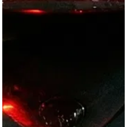
03
—
Identidad · Crecimiento
Sentido
Hacerlo bonito, hacerlo útil.